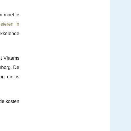
en moet je
steren in
ikkelende
et Vlaams
rborg. De
ng die is
 de kosten