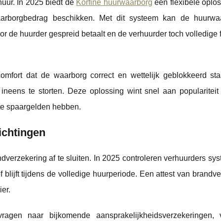
ur. In 2025 biedt de
Korfine huurwaarborg
een flexibele oplo
aarborgbedrag beschikken. Met dit systeem kan de huurwa
 de huurder gespreid betaalt en de verhuurder toch volledige f
mfort dat de waarborg correct en wettelijk geblokkeerd staat
neens te storten. Deze oplossing wint snel aan populariteit 
te spaargelden hebben.
ichtingen
ndverzekering af te sluiten. In 2025 controleren verhuurders sy
f blijft tijdens de volledige huurperiode. Een attest van brandv
er.
gen naar bijkomende aansprakelijkheidsverzekeringen, v