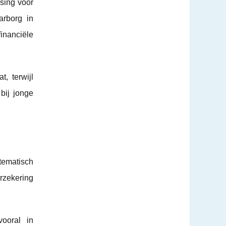
ssing voor
arborg in
inanciële
, terwijl
bij jonge
stematisch
erzekering
ooral in