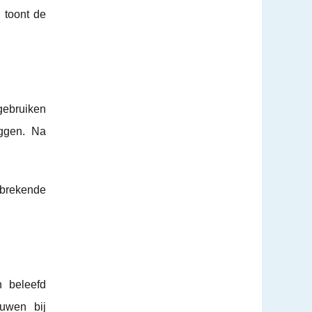
 toont de
gebruiken
eggen. Na
tbrekende
n beleefd
uwen bij