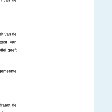
en van de
eit van de
test van
fiel geeft
 gemeente
draagt de