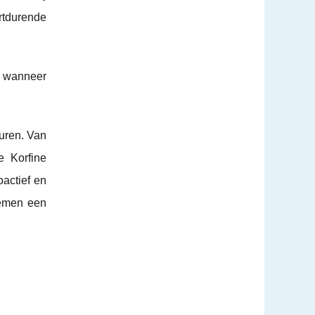
rtdurende
g wanneer
uren. Van
e Korfine
actief en
lemen een