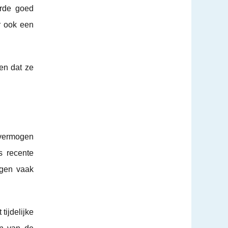
urde goed
r ook een
en dat ze
t vermogen
s recente
egen vaak
tijdelijke