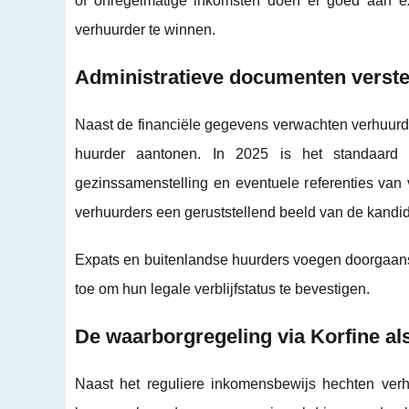
of onregelmatige inkomsten doen er goed aan ex
verhuurder te winnen.
Administratieve documenten verste
Naast de financiële gegevens verwachten verhuurder
huurder aantonen. In 2025 is het standaard d
gezinssamenstelling en eventuele referenties van v
verhuurders een geruststellend beeld van de kandid
Expats en buitenlandse huurders voegen doorgaans 
toe om hun legale verblijfstatus te bevestigen.
De waarborgregeling via Korfine al
Naast het reguliere inkomensbewijs hechten ver