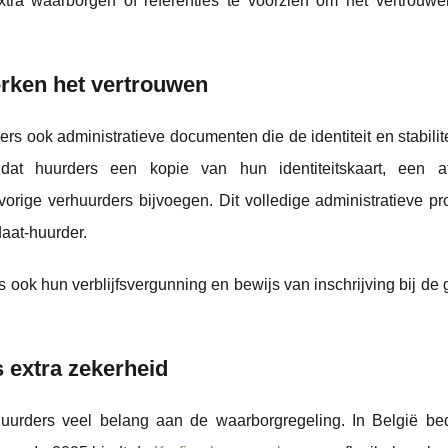
tra waarborgen of referenties te voorzien om het vertrouw
rken het vertrouwen
s ook administratieve documenten die de identiteit en stabilit
at huurders een kopie van hun identiteitskaart, een at
orige verhuurders bijvoegen. Dit volledige administratieve pro
aat-huurder.
ook hun verblijfsvergunning en bewijs van inschrijving bij de
s extra zekerheid
huurders veel belang aan de waarborgregeling. In België be